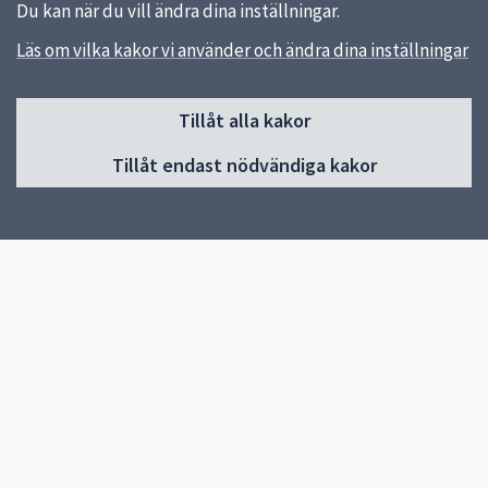
Du kan när du vill ändra dina inställningar.
Läs om vilka kakor vi använder och ändra dina inställningar
Sidfot
Tillåt alla kakor
Huvudmeny
Tillåt endast nödvändiga kakor
Start
Om skolan
Skolförlagda utbildningar
Lärlingsutbildningen
Kontakt
För elever och vårdnadshavare
Elevhälsa
Frånvaroanmälan
Biblioteket
Snabblänkar