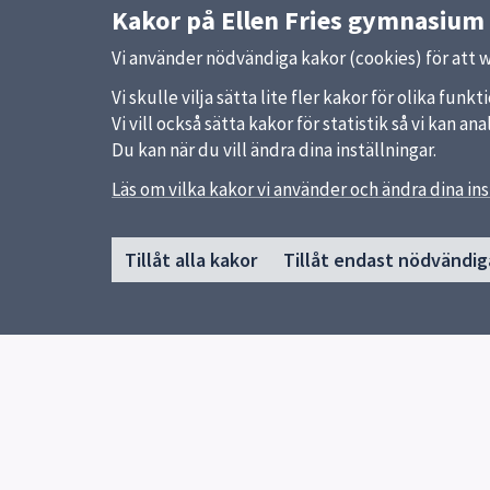
Kakor på Ellen Fries gymnasium
Vi använder nödvändiga kakor (cookies) för att 
Vi skulle vilja sätta lite fler kakor för olika fu
Vi vill också sätta kakor för statistik så vi kan 
Du kan när du vill ändra dina inställningar.
Läs om vilka kakor vi använder och ändra dina ins
Sidfot
Huvudmeny
Snabb
Tillåt alla kakor
Tillåt endast nödvändig
Start
Uppsal
Om skolan
Skolver
Skolförlagda utbildningar
Lärlingsutbildningen
Kontakt
För elever och vårdnadshavare
Elevhälsa
Frånvaroanmälan
Biblioteket