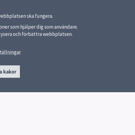
webbplatsen ska fungera.
nktioner som hjälper dig som användare.
analysera och förbättra webbplatsen.
tällningar
länkar
Kontakt
a kakor
Ellen Fries gymnasium
a kommun
018-727 98 02
ket
Skicka e-post
Postadress:
Uppsala kommun
Ellen Fries gymnasium
753 75 Uppsala