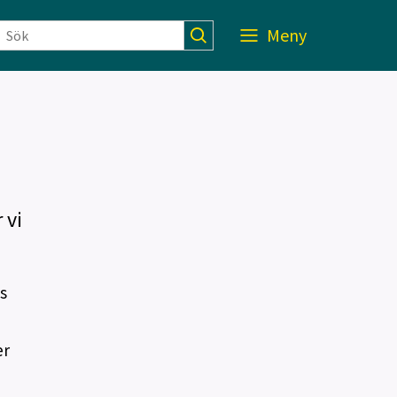
Meny
 vi
s
er