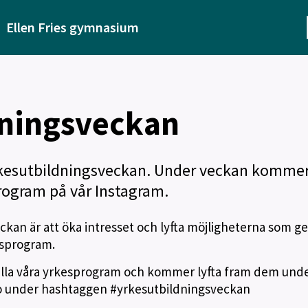
Ellen Fries gymnasium
dningsveckan
rkesutbildningsveckan. Under veckan kommer
program på vår Instagram.
kan är att öka intresset och lyfta möjligheterna som ge
esprogram.
er alla våra yrkesprogram och kommer lyfta fram dem und
o under hashtaggen #yrkesutbildningsveckan