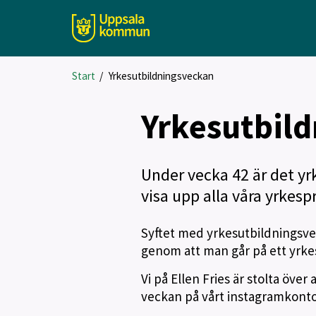
Start
/
Yrkesutbildningsveckan
Yrkesutbil
Under vecka 42 är det y
visa upp alla våra yrkes
Syftet med yrkesutbildningsvec
genom att man går på ett yrk
Vi på Ellen Fries är stolta öv
veckan på vårt instagramkont