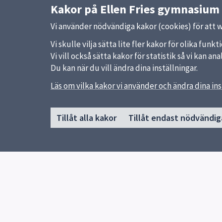
Kakor på Ellen Fries gymnasium
Vi använder nödvändiga kakor (cookies) för att 
Vi skulle vilja sätta lite fler kakor för olika fu
Vi vill också sätta kakor för statistik så vi kan 
Du kan när du vill ändra dina inställningar.
Läs om vilka kakor vi använder och ändra dina ins
Sidfot
Huvudmeny
Snabb
Tillåt alla kakor
Tillåt endast nödvändig
Start
Uppsal
Om skolan
Skolver
Skolförlagda utbildningar
Lärlingsutbildningen
Kontakt
För elever och vårdnadshavare
Elevhälsa
Frånvaroanmälan
Biblioteket