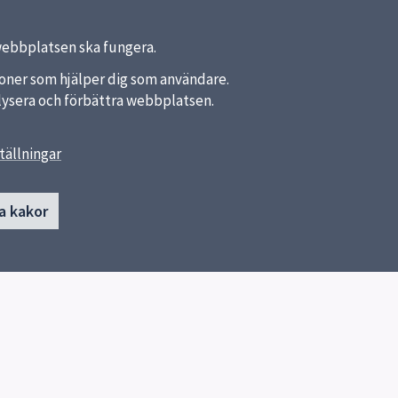
webbplatsen ska fungera.
nktioner som hjälper dig som användare.
analysera och förbättra webbplatsen.
tällningar
länkar
Kontakt
a kakor
Ellen Fries gymnasium
a kommun
018-727 98 02
ket
Skicka e-post
Postadress:
Uppsala kommun
Ellen Fries gymnasium
753 75 Uppsala