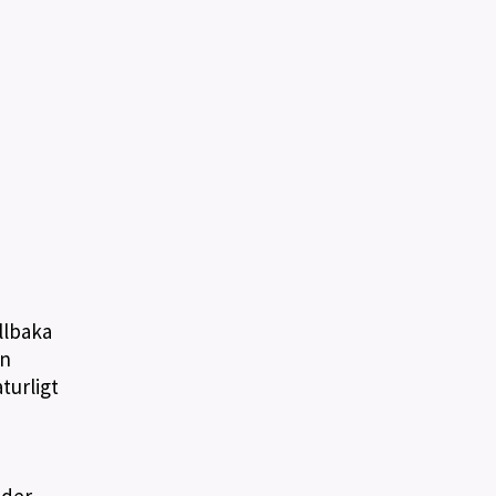
llbaka
en
turligt
nder