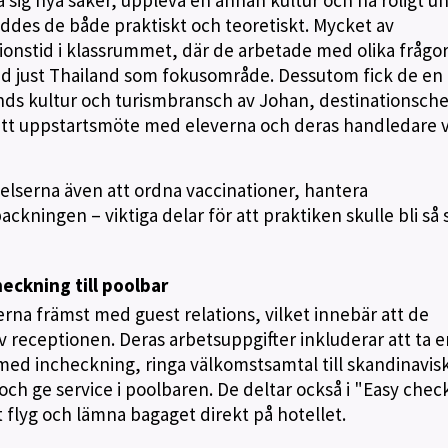
reddes de både praktiskt och teoretiskt. Mycket av
ionstid i klassrummet, där de arbetade med olika frågo
med just Thailand som fokusområde. Dessutom fick de en
s kultur och turismbransch av Johan, destinationsche
tt uppstartsmöte med eleverna och deras handledare v
elserna även att ordna vaccinationer, hantera
kningen – viktiga delar för att praktiken skulle bli så 
heckning till poolbar
erna främst med guest relations, vilket innebär att de
 receptionen. Deras arbetsuppgifter inkluderar att ta 
l med incheckning, ringa välkomstsamtal till skandinavis
 och ge service i poolbaren. De deltar också i "Easy check
t flyg och lämna bagaget direkt på hotellet.