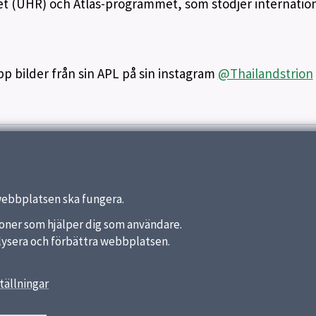
et (UHR) och Atlas-programmet, som stödjer internation
pp bilder från sin APL på sin instagram
@Thailandstrion
webbplatsen ska fungera.
nktioner som hjälper dig som användare.
analysera och förbättra webbplatsen.
tällningar
länkar
Kontakt