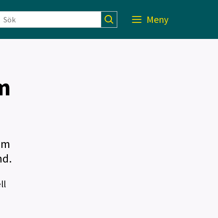
Meny
m
um
nd.
ll