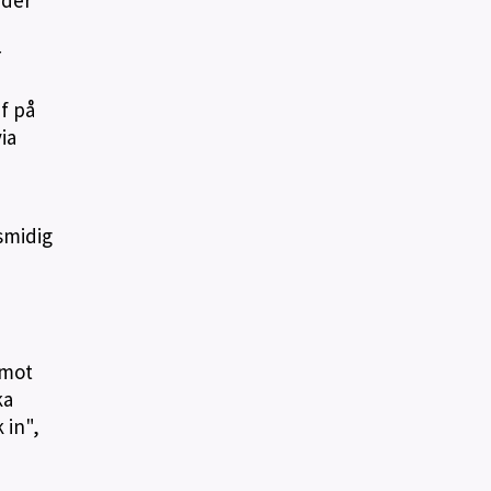
r
f på
ia
smidig
emot
ka
 in",