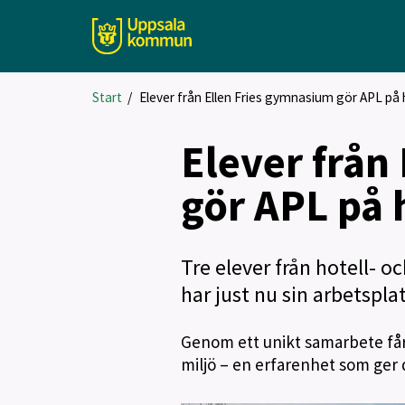
Start
/
Elever från Ellen Fries gymnasium gör APL på h
Elever från
gör APL på h
Tre elever från hotell-
har just nu sin arbetspla
Genom ett unikt samarbete får 
miljö – en erfarenhet som ger 