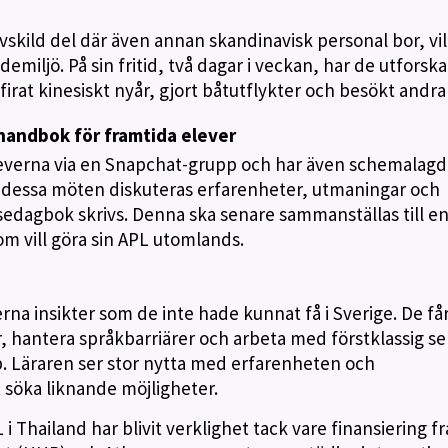
avskild del där även annan skandinavisk personal bor, vi
iljö. På sin fritid, två dagar i veckan, har de utforska
rat kinesiskt nyår, gjort båtutflykter och besökt andra 
handbok för framtida elever
leverna via en Snapchat-grupp och har även schemalagd
dessa möten diskuteras erfarenheter, utmaningar och
sedagbok skrivs. Denna ska senare sammanställas till e
m vill göra sin APL utomlands.
rna insikter som de inte hade kunnat få i Sverige. De få
 hantera språkbarriärer och arbeta med förstklassig se
p. Läraren ser stor nytta med erfarenheten och
 söka liknande möjligheter.
 Thailand har blivit verklighet tack vare finansiering f