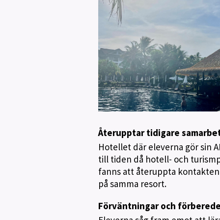
e
Återupptar tidigare samarb
Hotellet där eleverna gör sin 
till tiden då hotell- och tur
fanns att återuppta kontakten 
på samma resort.
Förväntningar och förberede
Eleverna såg fram emot att lär