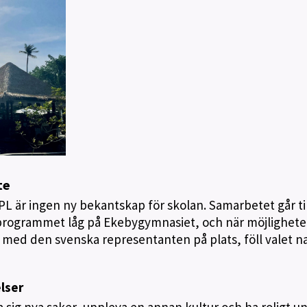
te
APL är ingen ny bekantskap för skolan. Samarbetet går ti
ismprogrammet låg på Ekebygymnasiet, och när möjlighet
med den svenska representanten på plats, föll valet na
lser
a sig nya saker, uppleva en annan kultur och ha roligt u